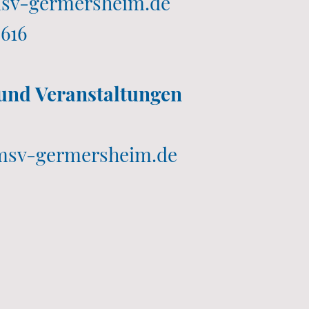
msv-germersheim.de
4616
 und Veranstaltungen
msv-germersheim.de